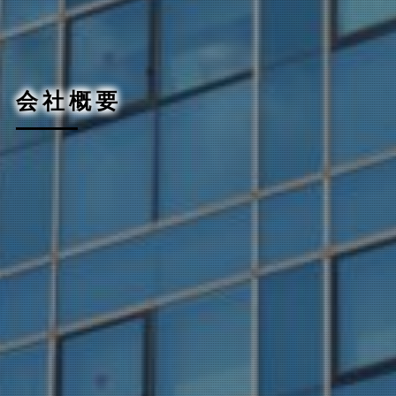
会
社
概
要